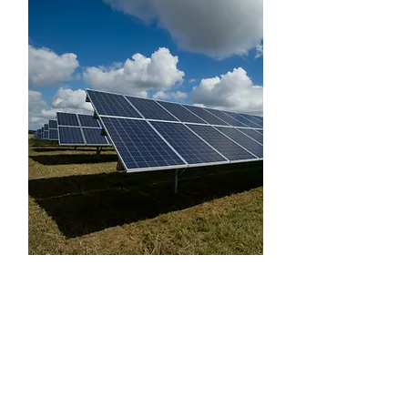
33 кВт, 8 станцій
зелений тариф
Сонячна електростанція (СЕС) –