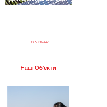
Під ключ
Дізнайтесь що потрібно для
встановлення домашньої сонячної
станції.
+380503074425
Наші
Об'єкти